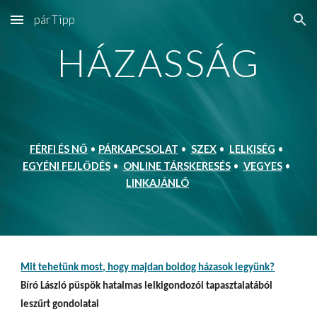
párTipp
Skip to main content
Skip to navigation
HÁZASSÁG
FÉRFI ÉS NŐ
 • 
PÁRKAPCSOLAT
 •  
SZEX
 •  
LELKISÉG
 •  
EGYÉNI FEJLŐDÉS
 •  
ONLINE TÁRSKERESÉS
 •  
VEGYES
 •  
LINKAJÁNLÓ
Mit tehetünk most, hogy majdan boldog házasok legyünk?
Bíró László püspök hatalmas lelkigondozói tapasztalatából 
leszűrt gondolatai