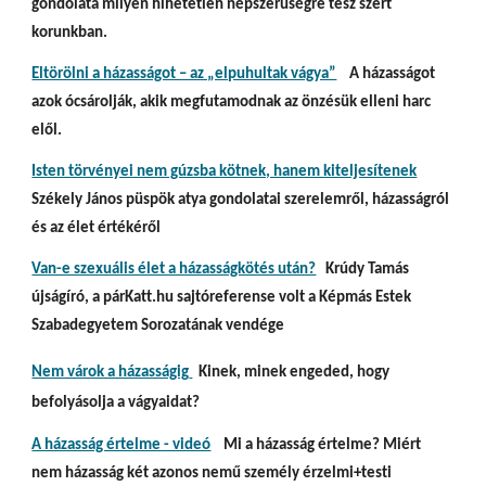
gondolata milyen hihetetlen népszerűségre tesz szert 
korunkban.
Eltörölni a házasságot – az „elpuhultak vágya”
    A házasságot 
azok ócsárolják, akik megfutamodnak az önzésük elleni harc 
elől. 
Isten törvényei nem gúzsba kötnek, hanem kiteljesítenek
Székely János püspök atya gondolatai szerelemről, házasságról 
és az élet értékéről
Van-e szexuális élet a házasságkötés után?
   Krúdy Tamás 
újságíró, a párKatt.hu sajtóreferense volt a Képmás Estek 
Szabadegyetem Sorozatának vendége
Nem várok a házasságig
Kinek, minek engeded, hogy 
befolyásolja a vágyaidat?
A házasság értelme - videó
    Mi a házasság értelme? Miért 
nem házasság két azonos nemű személy érzelmi+testi 