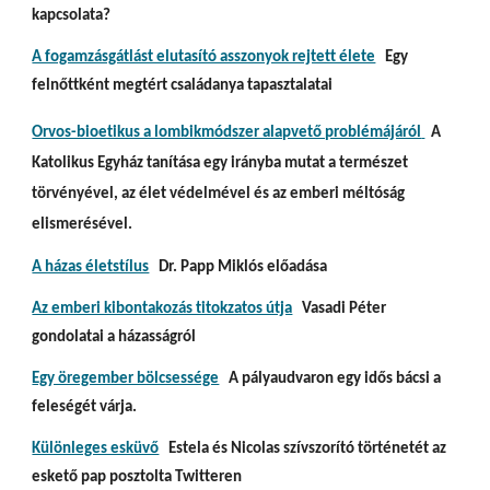
kapcsolata?
A fogamzásgátlást elutasító asszonyok rejtett élete
   Egy 
felnőttként megtért családanya tapasztalatai 
Orvos-bioetikus a lombikmódszer alapvető problémájáról
A 
Katolikus Egyház tanítása egy irányba mutat a természet 
törvényével, az élet védelmével és az emberi méltóság 
elismerésével.
A házas életstílus
   Dr. Papp Miklós előadása
Az emberi kibontakozás titokzatos útja
   Vasadi Péter 
gondolatai a házasságról
Egy öregember bölcsessége
   A pályaudvaron egy idős bácsi a 
feleségét várja.
Különleges esküvő
   Estela és Nicolas szívszorító történetét az 
eskető pap posztolta Twitteren        