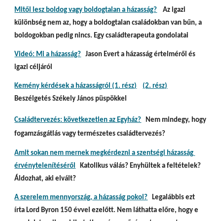
Mitől lesz boldog vagy boldogtalan a házasság?
    Az igazi 
különbség nem az, hogy a boldogtalan családokban van bűn, a 
boldogokban pedig nincs. Egy családterapeuta gondolatai 
Videó: Mi a házasság?
   Jason Evert a házasság értelméről és 
igazi céljáról
Kemény kérdések a házasságról (1. rész)
(2. rész)
Beszélgetés Székely János püspökkel  
Családtervezés: következetlen az Egyház?
Nem mindegy, hogy 
fogamzásgátlás vagy természetes családtervezés?
Amit sokan nem mernek megkérdezni a szentségi házasság 
érvénytelenítéséről
   Katolikus válás? Enyhültek a feltételek? 
Áldozhat, aki elvált?
A szerelem mennyország, a házasság pokol?
   Legalábbis ezt 
írta Lord Byron 150 évvel ezelőtt. Nem láthatta előre, hogy e 